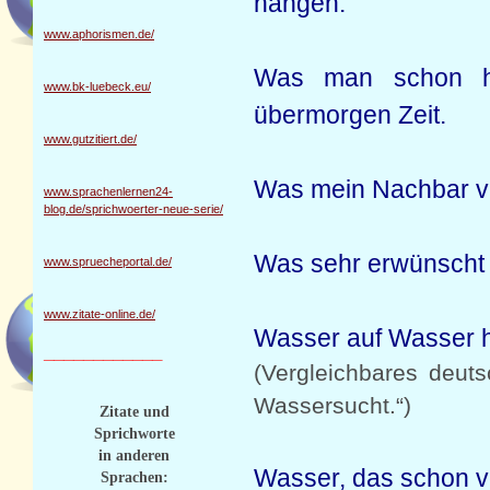
hängen.
www.aphorismen.de/
Was man schon hät
www.bk-luebeck.eu/
übermorgen Zeit.
www.gutzitiert.de/
Was mein Nachbar ve
www.sprachenlernen24-
blog.de/sprichwoerter-neue-serie/
Was sehr erwünscht 
www.spruecheportal.de/
www.zitate-online.de/
Wasser auf Wasser h
____________
(Vergleichbares deuts
Wassersucht.“)
Zitate und
Sprichworte
in anderen
Wasser, das schon vor
Sprachen: