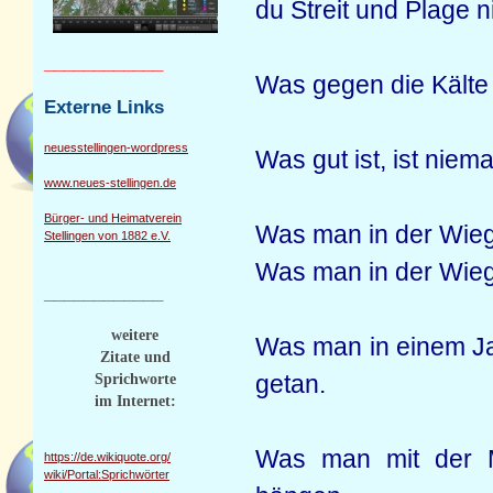
du Streit und Plage n
____________
Was gegen die Kälte n
Externe Links
neuesstellingen-wordpress
Was gut ist, ist niema
www.neues-stellingen.de
Bürger- und Heimatverein
Was man in der Wiege
Stellingen von 1882 e.V.
Was man in der Wiege 
____________
weitere
Was man in einem Jahr
Zitate und
getan.
Sprichworte
im Internet:
Was man mit der Mu
https://de.wikiquote.org/
wiki/Portal:Sprichwörter